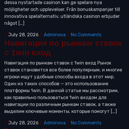
dessa nystartade casinon kan ge spelare nya
möjligheter och upplevelser. Från bonuskampanjer till
innovativa spelalternativ, utländska casinon erbjuder
något […]
July 28, 2026
Adminova
No Comments
Навигация по рынкам ставок
с 1win вход
Навигация по рынкам ставок с 1win вход Рынок
ставок становится все более популярным, и многие
игроки ищут удобные способы входа в этот мир.
Один из таких способов — это использование
платформы 1win. В данной статье мы рассмотрим,
как правильно пользоваться 1win входом для
навигации по различным рынкам ставок, а также
выделим ключевые моменты, которые помогут […]
July 28, 2026
Adminova
No Comments