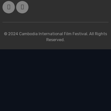
© 2024 Cambodia International Film Festival. All Rights
Reserved.