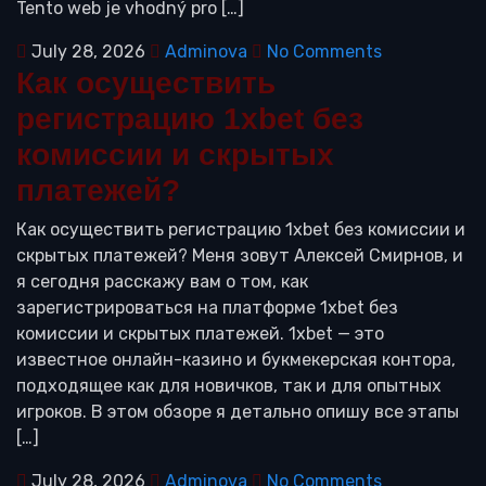
Tento web je vhodný pro […]
July 28, 2026
Adminova
No Comments
Как осуществить
регистрацию 1xbet без
комиссии и скрытых
платежей?
Как осуществить регистрацию 1xbet без комиссии и
скрытых платежей? Меня зовут Алексей Смирнов, и
я сегодня расскажу вам о том, как
зарегистрироваться на платформе 1xbet без
комиссии и скрытых платежей. 1xbet — это
известное онлайн-казино и букмекерская контора,
подходящее как для новичков, так и для опытных
игроков. В этом обзоре я детально опишу все этапы
[…]
July 28, 2026
Adminova
No Comments