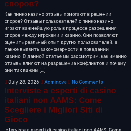
споров?
Как пинко казино отзывы помогают в решении
споров? Отзывы пользователей о пинко казино
играют важнейшую роль в процессе разрешения
споров между игроками и казино. Они позволяют
оценить реальный опыт других пользователей, а
также выявить закономерности в поведении
казино. В данной статье мы рассмотрим, как именно
отзывы влияют на разрешение конфликтов и почему
они так важны […]
July 28, 2026
Adminova
No Comments
Interviste a esperti di casino
italiani non AAMS: Come
Scegliere i Migliori Siti di
Gioco
Interviste a esperti di casino italiani non AAMS: Come