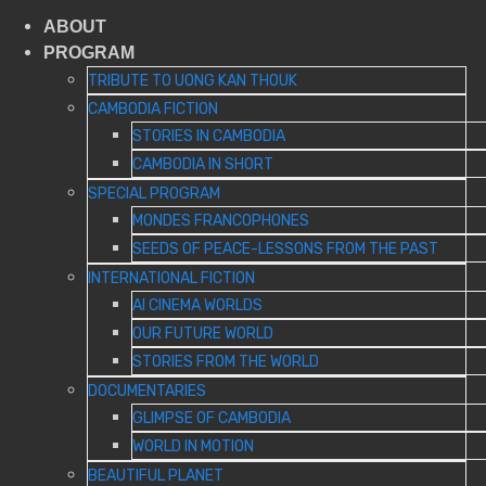
ABOUT
PROGRAM
TRIBUTE TO UONG KAN THOUK
CAMBODIA FICTION
STORIES IN CAMBODIA
CAMBODIA IN SHORT
SPECIAL PROGRAM
MONDES FRANCOPHONES
SEEDS OF PEACE-LESSONS FROM THE PAST
INTERNATIONAL FICTION
AI CINEMA WORLDS
OUR FUTURE WORLD
STORIES FROM THE WORLD
DOCUMENTARIES
GLIMPSE OF CAMBODIA
WORLD IN MOTION
BEAUTIFUL PLANET