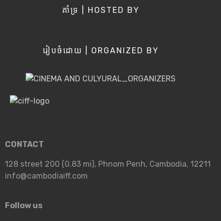
គាំទ្រ | HOSTED BY
រៀបចំដោយ | ORGANIZED BY
CONTACT
128 street 200 (0.83 mi), Phnom Penh, Cambodia, 12211
info@cambodiaiff.com
Follow us